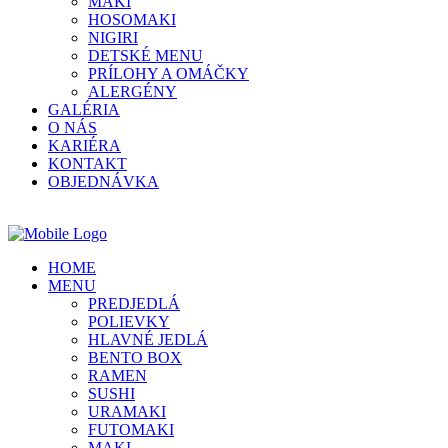
MAKI
HOSOMAKI
NIGIRI
DETSKÉ MENU
PRÍLOHY A OMÁČKY
ALERGÉNY
GALÉRIA
O NÁS
KARIÉRA
KONTAKT
OBJEDNÁVKA
HOME
MENU
PREDJEDLÁ
POLIEVKY
HLAVNÉ JEDLÁ
BENTO BOX
RAMEN
SUSHI
URAMAKI
FUTOMAKI
MAKI