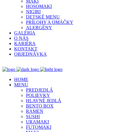
MAKI
HOSOMAKI
NIGIRI
DETSKÉ MENU
PRÍLOHY A OMÁČKY
ALERGÉNY
GALÉRIA
O NÁS
KARIÉRA
KONTAKT
OBJEDNÁVKA
HOME
MENU
PREDJEDLÁ
POLIEVKY
HLAVNÉ JEDLÁ
BENTO BOX
RAMEN
SUSHI
URAMAKI
FUTOMAKI